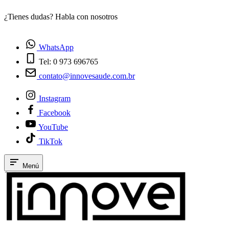
¿Tienes dudas? Habla con nosotros
E
WhatsApp
Tel: 0 973 696765
contato@innovesaude.com.br
Instagram
Facebook
YouTube
TikTok
Menú