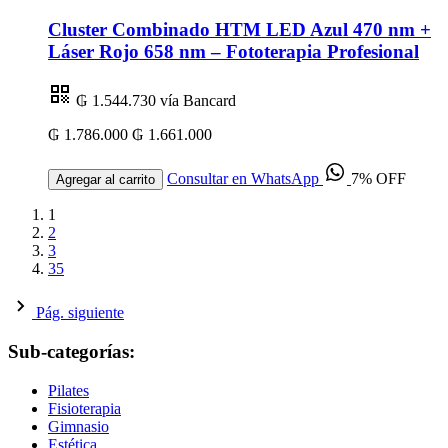
Cluster Combinado HTM LED Azul 470 nm +
Láser Rojo 658 nm – Fototerapia Profesional
₲ 1.544.730
vía Bancard
₲ 1.786.000
₲ 1.661.000
Consultar en WhatsApp
7% OFF
Agregar al carrito
1
2
3
35
Pág. siguiente
Sub-categorías:
Pilates
Fisioterapia
Gimnasio
Estética