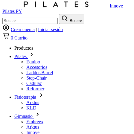
Innove
Pilates PY
Buscar
Crear cuenta
|
Iniciar sesión
0
Carrito
Productos
Pilates
Equipo
Accesorios
Ladder-Barrel
Step-Chair
Cadillac
Reformer
Fisioterapia
Arktus
KLD
Gimnasio
Embreex
Arktus
Innove