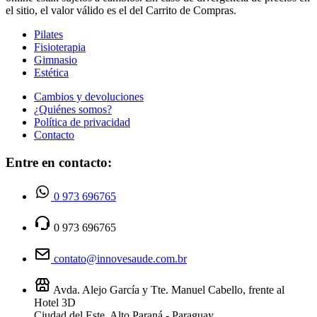
el sitio, el valor válido es el del Carrito de Compras.
Pilates
Fisioterapia
Gimnasio
Estética
Cambios y devoluciones
¿Quiénes somos?
Política de privacidad
Contacto
Entre en contacto:
0 973 696765
0 973 696765
contato@innovesaude.com.br
Avda. Alejo García y Tte. Manuel Cabello, frente al
Hotel 3D
Ciudad del Este, Alto Paraná - Paraguay