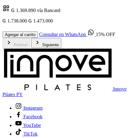
₲ 1.369.890
vía Bancard
₲ 1.738.000
₲ 1.473.000
₲
Consultar en WhatsApp
15% OFF
Agregar al carrito
Anterior
Siguiente
Innove
Pilates PY
Instagram
Facebook
YouTube
TikTok