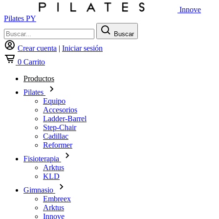
Innove
Pilates PY
Buscar
Crear cuenta
|
Iniciar sesión
0
Carrito
Productos
Pilates
Equipo
Accesorios
Ladder-Barrel
Step-Chair
Cadillac
Reformer
Fisioterapia
Arktus
KLD
Gimnasio
Embreex
Arktus
Innove