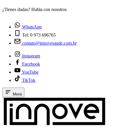
¿Tienes dudas? Habla con nosotros
E
WhatsApp
Tel: 0 973 696765
contato@innovesaude.com.br
Instagram
Facebook
YouTube
TikTok
Menú