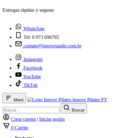
¿Tienes dudas? Habla con nosotros
WhatsApp
Tel: 0 973 696765
contato@innovesaude.com.br
Instagram
Facebook
YouTube
TikTok
Innove Pilates PY
Menú
Buscar
Crear cuenta
|
Iniciar sesión
0
Carrito