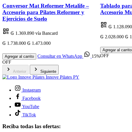
Conversor Mat Reformer Metalife –
Tablado para
Accesorio para Pilates Reformer y
Accesorio Mu
Ejercicios de Suelo
₲ 1.128.090
₲ 1.369.890
vía Bancard
₲ 2.028.000
₲ 1
₲ 1.738.000
₲ 1.473.000
Agregar al carrito
OFF
Consultar en WhatsApp
15%
Agregar al carrito
OFF
Anterior
Siguiente
Innove Pilates PY
Instagram
Facebook
YouTube
TikTok
Reciba todas las ofertas: