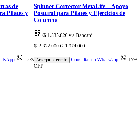
rras de
Spinner Corrector MetaLife – Apoyo
a Pilates y
Postural para Pilates y Ejercicios de
Columna
d
₲ 1.835.820
vía Bancard
₲ 2.322.000
₲ 1.974.000
₲
hatsApp
12%
Consultar en WhatsApp
15%
Agregar al carrito
OFF