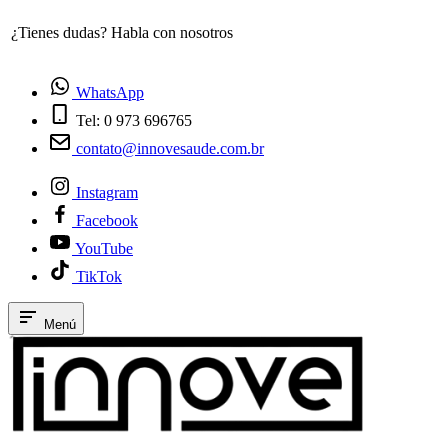
¿Tienes dudas? Habla con nosotros
E
WhatsApp
Tel: 0 973 696765
contato@innovesaude.com.br
Instagram
Facebook
YouTube
TikTok
Menú