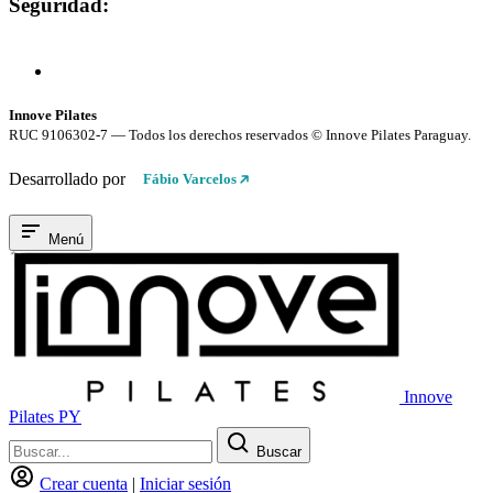
Seguridad:
Compra 100% Segura
Conexión cifrada SSL
Innove Pilates
RUC 9106302-7 — Todos los derechos reservados © Innove Pilates Paraguay.
Desarrollado por
Fábio Varcelos
Menú
Innove
Pilates PY
Buscar
Crear cuenta
|
Iniciar sesión