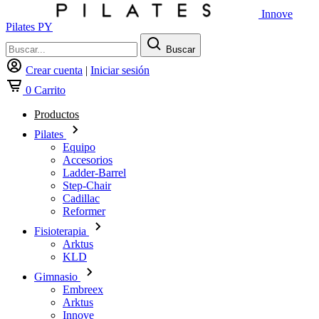
Innove
Pilates PY
Buscar
Crear cuenta
|
Iniciar sesión
0
Carrito
Productos
Pilates
Equipo
Accesorios
Ladder-Barrel
Step-Chair
Cadillac
Reformer
Fisioterapia
Arktus
KLD
Gimnasio
Embreex
Arktus
Innove