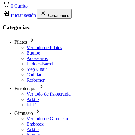
0
Carrito
Iniciar sesión
Cerrar menú
Categorías:
Pilates
Ver todo de Pilates
Equipo
Accesorios
Ladder-Barrel
Step-Chair
Cadillac
Reformer
Fisioterapia
Ver todo de fisioterapia
Arktus
KLD
Gimnasio
Ver todo de Gimnasio
Embreex
Arktus
Innove