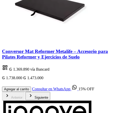
Conversor Mat Reformer Metalife – Accesorio para
Pilates Reformer y Ejercicios de Suelo
₲ 1.369.890
vía Bancard
₲ 1.738.000
₲ 1.473.000
₲
Consultar en WhatsApp
15% OFF
Agregar al carrito
Anterior
Siguiente