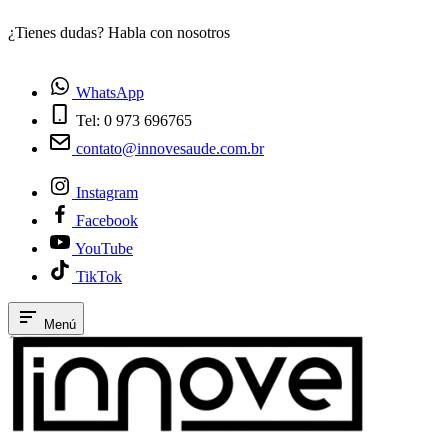
¿Tienes dudas? Habla con nosotros
E
WhatsApp
Tel: 0 973 696765
contato@innovesaude.com.br
Instagram
Facebook
YouTube
TikTok
Menú