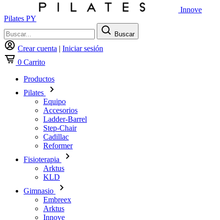
Innove
Pilates PY
Buscar
Crear cuenta
|
Iniciar sesión
0
Carrito
Productos
Pilates
Equipo
Accesorios
Ladder-Barrel
Step-Chair
Cadillac
Reformer
Fisioterapia
Arktus
KLD
Gimnasio
Embreex
Arktus
Innove