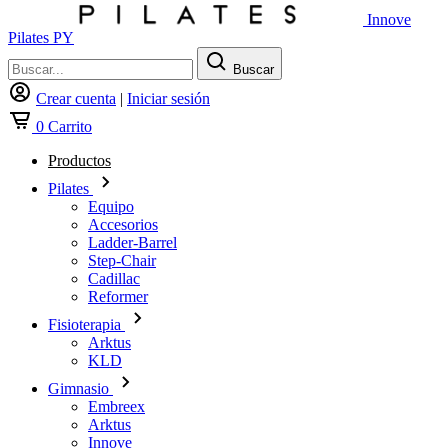
Innove
Pilates PY
Buscar
Crear cuenta
|
Iniciar sesión
0
Carrito
Productos
Pilates
Equipo
Accesorios
Ladder-Barrel
Step-Chair
Cadillac
Reformer
Fisioterapia
Arktus
KLD
Gimnasio
Embreex
Arktus
Innove