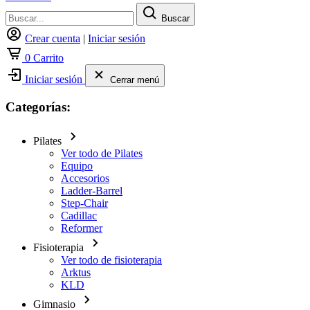
Buscar
Crear cuenta
|
Iniciar sesión
0
Carrito
Iniciar sesión
Cerrar menú
Categorías:
Pilates
Ver todo de Pilates
Equipo
Accesorios
Ladder-Barrel
Step-Chair
Cadillac
Reformer
Fisioterapia
Ver todo de fisioterapia
Arktus
KLD
Gimnasio