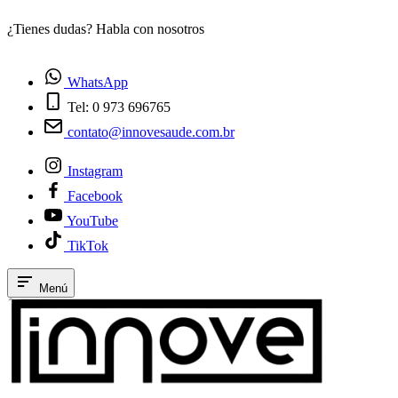
¿Tienes dudas? Habla con nosotros
E
WhatsApp
Tel: 0 973 696765
contato@innovesaude.com.br
Instagram
Facebook
YouTube
TikTok
Menú