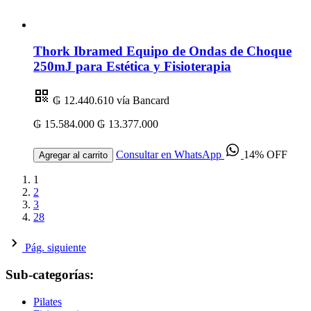
Thork Ibramed Equipo de Ondas de Choque
250mJ para Estética y Fisioterapia
₲ 12.440.610
vía Bancard
₲ 15.584.000
₲ 13.377.000
Consultar en WhatsApp
14% OFF
Agregar al carrito
1
2
3
28
Pág. siguiente
Sub-categorías:
Pilates