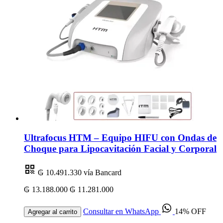
Ultrafocus HTM – Equipo HIFU con Ondas de
Choque para Lipocavitación Facial y Corporal
₲ 10.491.330
vía Bancard
₲ 13.188.000
₲ 11.281.000
Consultar en WhatsApp
14% OFF
Agregar al carrito