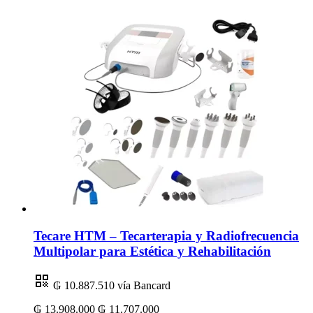
Tecare HTM – Tecarterapia y Radiofrecuencia
Multipolar para Estética y Rehabilitación
₲ 10.887.510
vía Bancard
₲ 13.908.000
₲ 11.707.000