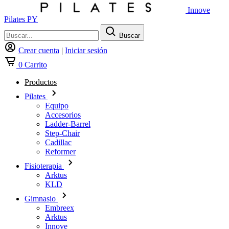
Innove
Pilates PY
Buscar
Crear cuenta
|
Iniciar sesión
0
Carrito
Productos
Pilates
Equipo
Accesorios
Ladder-Barrel
Step-Chair
Cadillac
Reformer
Fisioterapia
Arktus
KLD
Gimnasio
Embreex
Arktus
Innove