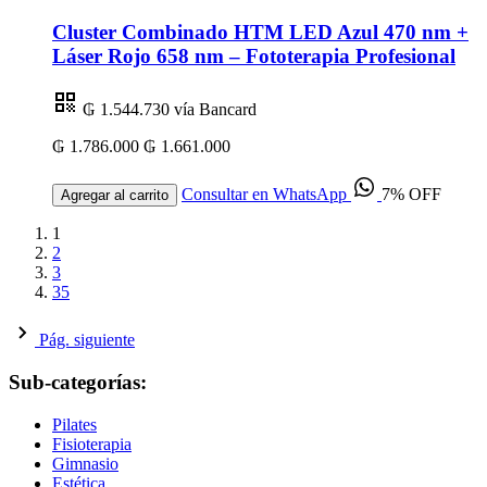
Cluster Combinado HTM LED Azul 470 nm +
Láser Rojo 658 nm – Fototerapia Profesional
₲ 1.544.730
vía Bancard
₲ 1.786.000
₲ 1.661.000
Consultar en WhatsApp
7% OFF
Agregar al carrito
1
2
3
35
Pág. siguiente
Sub-categorías:
Pilates
Fisioterapia
Gimnasio
Estética