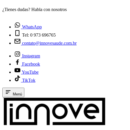
¿Tienes dudas? Habla con nosotros
E
WhatsApp
Tel: 0 973 696765
contato@innovesaude.com.br
Instagram
Facebook
YouTube
TikTok
Menú