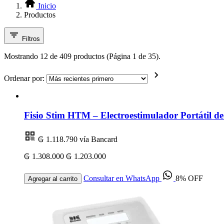
Inicio
Productos
Filtros
Mostrando 12 de 409 productos (Página 1 de 35).
Ordenar por:
Fisio Stim HTM – Electroestimulador Portátil 
₲ 1.118.790
vía Bancard
₲ 1.308.000
₲ 1.203.000
Consultar en WhatsApp
8% OFF
Agregar al carrito