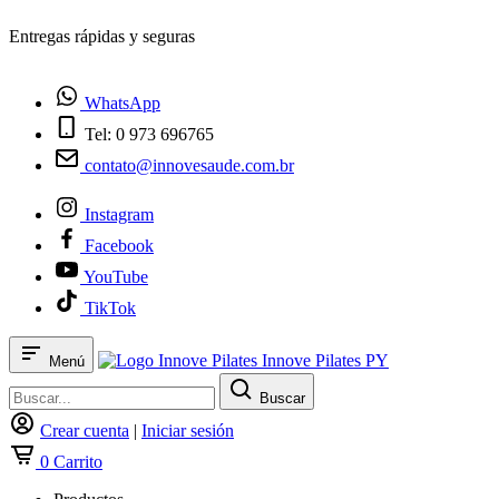
Entregas rápidas y seguras
WhatsApp
Tel: 0 973 696765
contato@innovesaude.com.br
Instagram
Facebook
YouTube
TikTok
Innove Pilates PY
Menú
Buscar
Crear cuenta
|
Iniciar sesión
0
Carrito