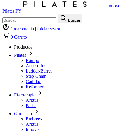
Innove
Pilates PY
Buscar
Crear cuenta
|
Iniciar sesión
0
Carrito
Productos
Pilates
Equipo
Accesorios
Ladder-Barrel
Step-Chair
Cadillac
Reformer
Fisioterapia
Arktus
KLD
Gimnasio
Embreex
Arktus
Innove