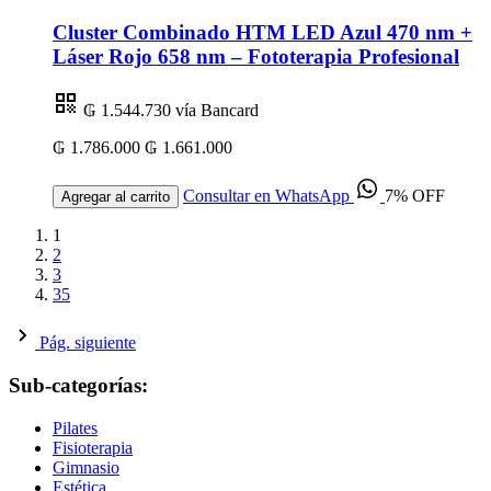
Cluster Combinado HTM LED Azul 470 nm +
Láser Rojo 658 nm – Fototerapia Profesional
₲ 1.544.730
vía Bancard
₲ 1.786.000
₲ 1.661.000
Consultar en WhatsApp
7% OFF
Agregar al carrito
1
2
3
35
Pág. siguiente
Sub-categorías:
Pilates
Fisioterapia
Gimnasio
Estética