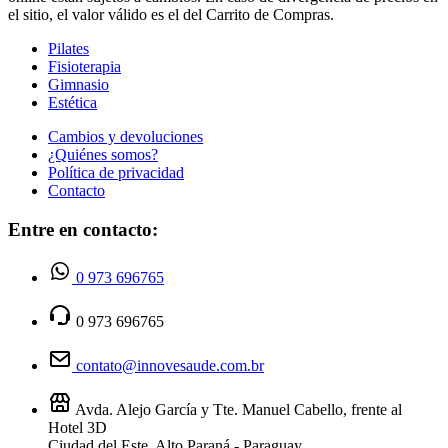
el sitio, el valor válido es el del Carrito de Compras.
Pilates
Fisioterapia
Gimnasio
Estética
Cambios y devoluciones
¿Quiénes somos?
Política de privacidad
Contacto
Entre en contacto:
0 973 696765
0 973 696765
contato@innovesaude.com.br
Avda. Alejo García y Tte. Manuel Cabello, frente al
Hotel 3D
Ciudad del Este, Alto Paraná - Paraguay