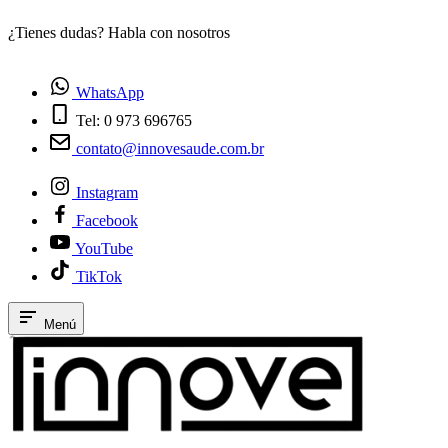
¿Tienes dudas? Habla con nosotros
E
WhatsApp
Tel: 0 973 696765
contato@innovesaude.com.br
Instagram
Facebook
YouTube
TikTok
Menú