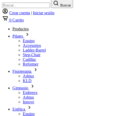
Buscar
Crear cuenta
|
Iniciar sesión
0
Carrito
Productos
Pilates
Equipo
Accesorios
Ladder-Barrel
Step-Chair
Cadillac
Reformer
Fisioterapia
Arktus
KLD
Gimnasio
Embreex
Arktus
Innove
Estética
Equipo