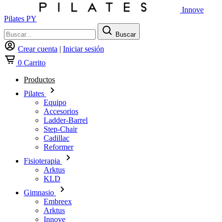
Innove
Pilates PY
Buscar
Crear cuenta
|
Iniciar sesión
0
Carrito
Productos
Pilates
Equipo
Accesorios
Ladder-Barrel
Step-Chair
Cadillac
Reformer
Fisioterapia
Arktus
KLD
Gimnasio
Embreex
Arktus
Innove