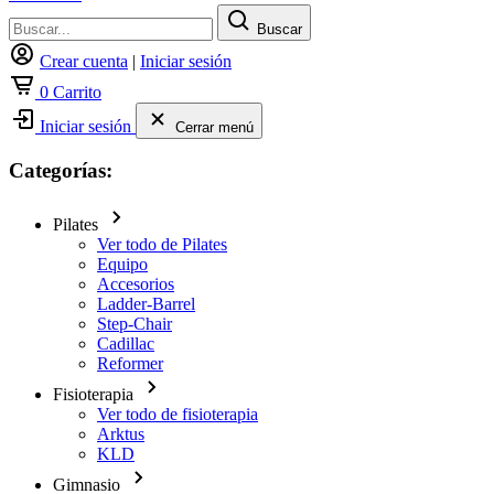
Buscar
Crear cuenta
|
Iniciar sesión
0
Carrito
Iniciar sesión
Cerrar menú
Categorías:
Pilates
Ver todo de Pilates
Equipo
Accesorios
Ladder-Barrel
Step-Chair
Cadillac
Reformer
Fisioterapia
Ver todo de fisioterapia
Arktus
KLD
Gimnasio