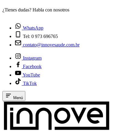
¿Tienes dudas? Habla con nosotros
E
WhatsApp
Tel: 0 973 696765
contato@innovesaude.com.br
Instagram
Facebook
YouTube
TikTok
Menú