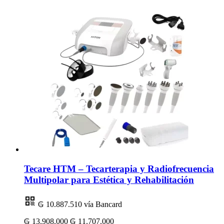
Tecare HTM – Tecarterapia y Radiofrecuencia
Multipolar para Estética y Rehabilitación
₲ 10.887.510
vía Bancard
₲ 13.908.000
₲ 11.707.000