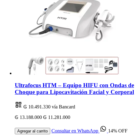
Ultrafocus HTM – Equipo HIFU con Ondas de
Choque para Lipocavitación Facial y Corporal
₲ 10.491.330
vía Bancard
₲ 13.188.000
₲ 11.281.000
Consultar en WhatsApp
14% OFF
Agregar al carrito