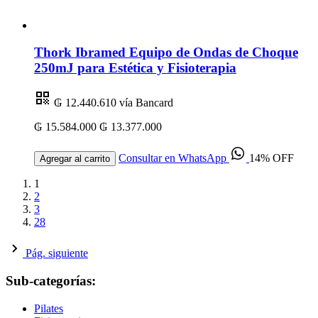
Thork Ibramed Equipo de Ondas de Choque
250mJ para Estética y Fisioterapia
₲ 12.440.610
vía Bancard
₲ 15.584.000
₲ 13.377.000
Consultar en WhatsApp
14% OFF
Agregar al carrito
1
2
3
28
Pág. siguiente
Sub-categorías:
Pilates