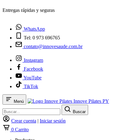
¿Tienes dudas? Habla con nosotros
WhatsApp
Tel: 0 973 696765
contato@innovesaude.com.br
Instagram
Facebook
YouTube
TikTok
Innove Pilates PY
Menú
Buscar
Crear cuenta
|
Iniciar sesión
0
Carrito