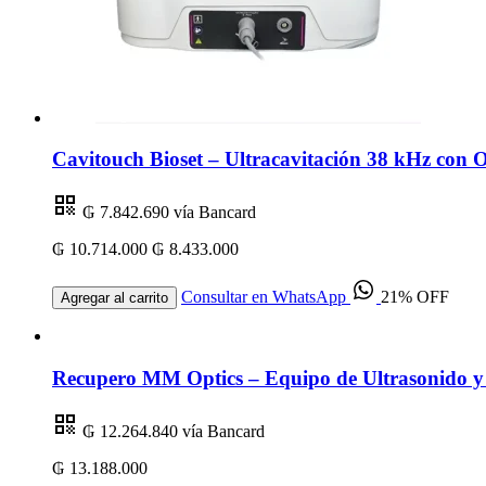
Cavitouch Bioset – Ultracavitación 38 kHz con 
₲ 7.842.690
vía Bancard
₲ 10.714.000
₲ 8.433.000
Consultar en WhatsApp
21% OFF
Agregar al carrito
Recupero MM Optics – Equipo de Ultrasonido y 
₲ 12.264.840
vía Bancard
₲ 13.188.000