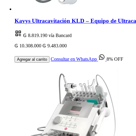
Kavys Ultracavitación KLD – Equipo de Ultracav
₲ 8.819.190
vía Bancard
₲ 10.308.000
₲ 9.483.000
Consultar en WhatsApp
8% OFF
Agregar al carrito