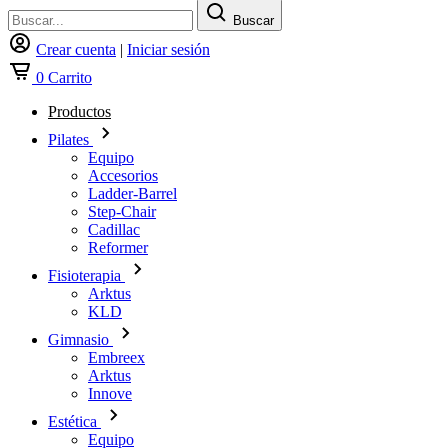
Buscar
Crear cuenta
|
Iniciar sesión
0
Carrito
Productos
Pilates
Equipo
Accesorios
Ladder-Barrel
Step-Chair
Cadillac
Reformer
Fisioterapia
Arktus
KLD
Gimnasio
Embreex
Arktus
Innove
Estética
Equipo