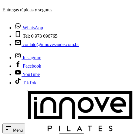
¿Tienes dudas? Habla con nosotros
WhatsApp
Tel: 0 973 696765
contato@innovesaude.com.br
Instagram
Facebook
YouTube
TikTok
Menú