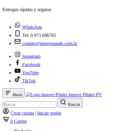
¿Tienes dudas? Habla con nosotros
WhatsApp
Tel: 0 973 696765
contato@innovesaude.com.br
Instagram
Facebook
YouTube
TikTok
Innove Pilates PY
Menú
Buscar
Crear cuenta
|
Iniciar sesión
0
Carrito