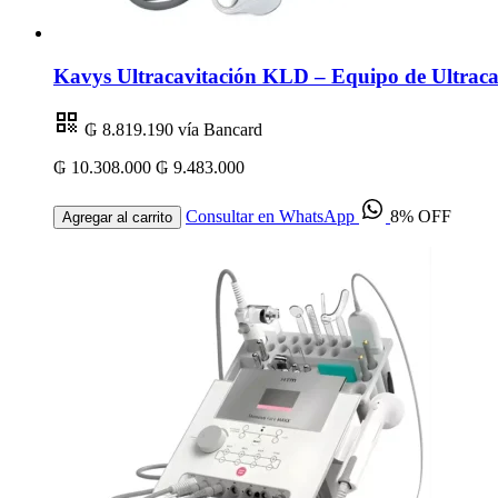
Kavys Ultracavitación KLD – Equipo de Ultracav
₲ 8.819.190
vía Bancard
₲ 10.308.000
₲ 9.483.000
Consultar en WhatsApp
8% OFF
Agregar al carrito