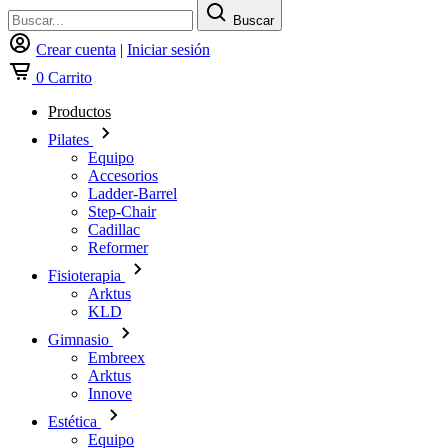
Buscar
Crear cuenta
|
Iniciar sesión
0
Carrito
Productos
Pilates
Equipo
Accesorios
Ladder-Barrel
Step-Chair
Cadillac
Reformer
Fisioterapia
Arktus
KLD
Gimnasio
Embreex
Arktus
Innove
Estética
Equipo