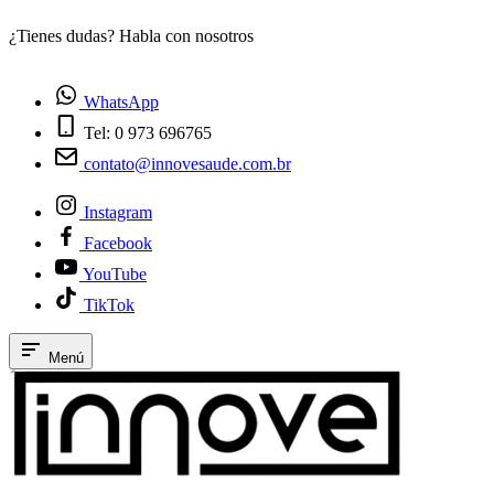
¿Tienes dudas? Habla con nosotros
E
WhatsApp
Tel: 0 973 696765
contato@innovesaude.com.br
Instagram
Facebook
YouTube
TikTok
Menú