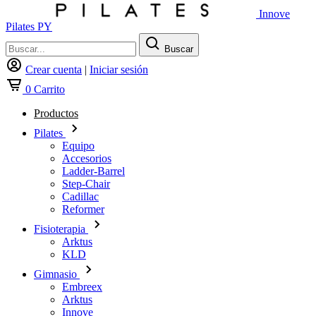
Innove
Pilates PY
Buscar
Crear cuenta
|
Iniciar sesión
0
Carrito
Productos
Pilates
Equipo
Accesorios
Ladder-Barrel
Step-Chair
Cadillac
Reformer
Fisioterapia
Arktus
KLD
Gimnasio
Embreex
Arktus
Innove