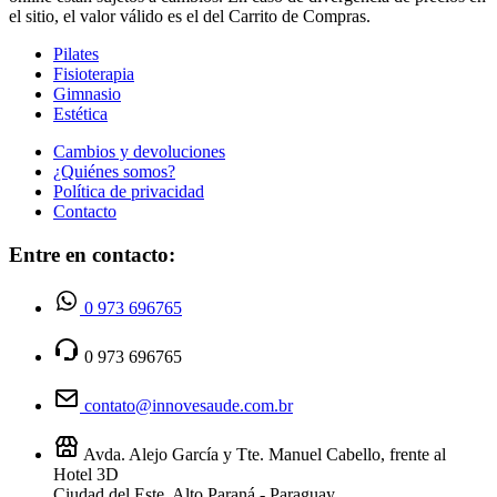
el sitio, el valor válido es el del Carrito de Compras.
Pilates
Fisioterapia
Gimnasio
Estética
Cambios y devoluciones
¿Quiénes somos?
Política de privacidad
Contacto
Entre en contacto:
0 973 696765
0 973 696765
contato@innovesaude.com.br
Avda. Alejo García y Tte. Manuel Cabello, frente al
Hotel 3D
Ciudad del Este, Alto Paraná - Paraguay