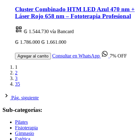
Cluster Combinado HTM LED Azul 470 nm +
Láser Rojo 658 nm – Fototerapia Profesional
₲ 1.544.730
vía Bancard
₲ 1.786.000
₲ 1.661.000
Consultar en WhatsApp
7% OFF
Agregar al carrito
1
2
3
35
Pág. siguiente
Sub-categorías:
Pilates
Fisioterapia
Gimnasio
Estética