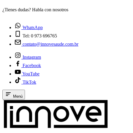
¿Tienes dudas? Habla con nosotros
E
WhatsApp
Tel: 0 973 696765
contato@innovesaude.com.br
Instagram
Facebook
YouTube
TikTok
Menú