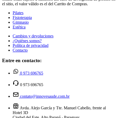
el sitio, el valor válido es el del Carrito de Compras.
Pilates
Fisioterapia
Gimnasio
Estética
Cambios y devoluciones
¿Quiénes somos?
Política de privacidad
Contacto
Entre en contacto:
0 973 696765
0 973 696765
contato@innovesaude.com.br
Avda. Alejo García y Tte. Manuel Cabello, frente al
Hotel 3D
Ciudad del Este, Alto Paraná - Paraguay