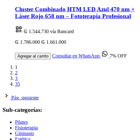
Cluster Combinado HTM LED Azul 470 nm +
Láser Rojo 658 nm – Fototerapia Profesional
₲ 1.544.730
vía Bancard
₲ 1.786.000
₲ 1.661.000
Consultar en WhatsApp
7% OFF
Agregar al carrito
1
2
3
35
Pág. siguiente
Sub-categorías:
Pilates
Fisioterapia
Gimnasio
Estética