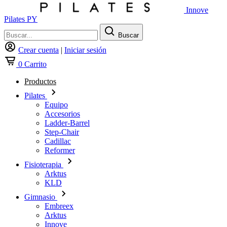
Innove
Pilates PY
Buscar
Crear cuenta
|
Iniciar sesión
0
Carrito
Productos
Pilates
Equipo
Accesorios
Ladder-Barrel
Step-Chair
Cadillac
Reformer
Fisioterapia
Arktus
KLD
Gimnasio
Embreex
Arktus
Innove