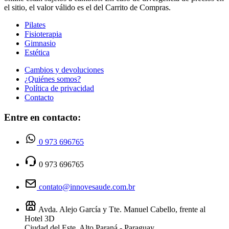
el sitio, el valor válido es el del Carrito de Compras.
Pilates
Fisioterapia
Gimnasio
Estética
Cambios y devoluciones
¿Quiénes somos?
Política de privacidad
Contacto
Entre en contacto:
0 973 696765
0 973 696765
contato@innovesaude.com.br
Avda. Alejo García y Tte. Manuel Cabello, frente al
Hotel 3D
Ciudad del Este, Alto Paraná - Paraguay