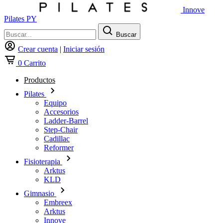
Innove
Pilates PY
Buscar
Crear cuenta
|
Iniciar sesión
0
Carrito
Productos
Pilates
Equipo
Accesorios
Ladder-Barrel
Step-Chair
Cadillac
Reformer
Fisioterapia
Arktus
KLD
Gimnasio
Embreex
Arktus
Innove