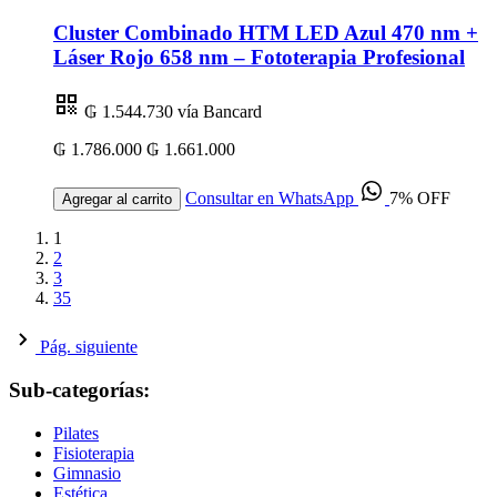
Cluster Combinado HTM LED Azul 470 nm +
Láser Rojo 658 nm – Fototerapia Profesional
₲ 1.544.730
vía Bancard
₲ 1.786.000
₲ 1.661.000
Consultar en WhatsApp
7% OFF
Agregar al carrito
1
2
3
35
Pág. siguiente
Sub-categorías:
Pilates
Fisioterapia
Gimnasio
Estética