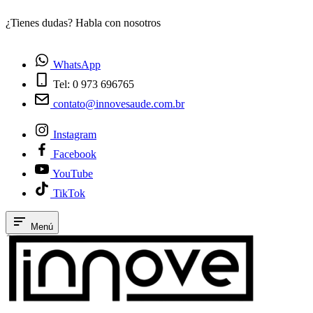
¿Tienes dudas? Habla con nosotros
E
WhatsApp
Tel: 0 973 696765
contato@innovesaude.com.br
Instagram
Facebook
YouTube
TikTok
Menú