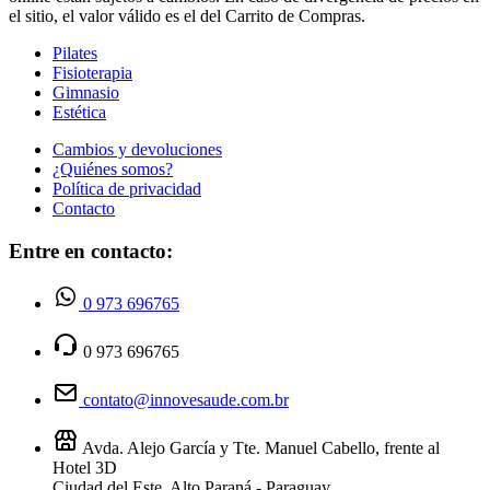
el sitio, el valor válido es el del Carrito de Compras.
Pilates
Fisioterapia
Gimnasio
Estética
Cambios y devoluciones
¿Quiénes somos?
Política de privacidad
Contacto
Entre en contacto:
0 973 696765
0 973 696765
contato@innovesaude.com.br
Avda. Alejo García y Tte. Manuel Cabello, frente al
Hotel 3D
Ciudad del Este, Alto Paraná - Paraguay