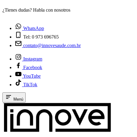
¿Tienes dudas? Habla con nosotros
E
WhatsApp
Tel: 0 973 696765
contato@innovesaude.com.br
Instagram
Facebook
YouTube
TikTok
Menú