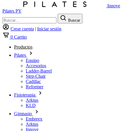
Innove
Pilates PY
Buscar
Crear cuenta
|
Iniciar sesión
0
Carrito
Productos
Pilates
Equipo
Accesorios
Ladder-Barrel
Step-Chair
Cadillac
Reformer
Fisioterapia
Arktus
KLD
Gimnasio
Embreex
Arktus
Innove