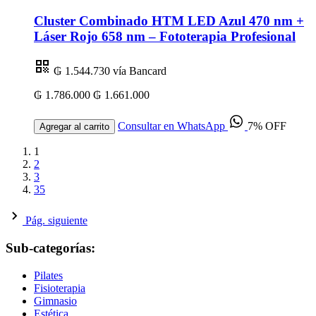
Cluster Combinado HTM LED Azul 470 nm +
Láser Rojo 658 nm – Fototerapia Profesional
₲ 1.544.730
vía Bancard
₲ 1.786.000
₲ 1.661.000
Consultar en WhatsApp
7% OFF
Agregar al carrito
1
2
3
35
Pág. siguiente
Sub-categorías:
Pilates
Fisioterapia
Gimnasio
Estética