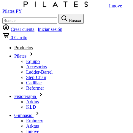
Innove
Pilates PY
Buscar
Crear cuenta
|
Iniciar sesión
0
Carrito
Productos
Pilates
Equipo
Accesorios
Ladder-Barrel
Step-Chair
Cadillac
Reformer
Fisioterapia
Arktus
KLD
Gimnasio
Embreex
Arktus
Innove