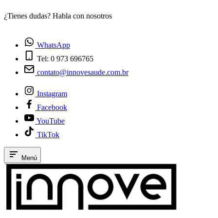
¿Tienes dudas? Habla con nosotros
E
WhatsApp
Tel: 0 973 696765
contato@innovesaude.com.br
Instagram
Facebook
YouTube
TikTok
Menú