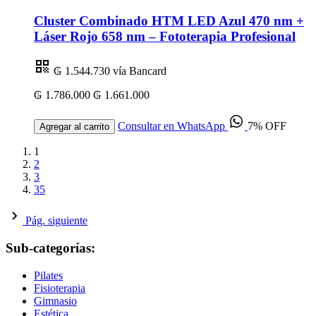
Cluster Combinado HTM LED Azul 470 nm +
Láser Rojo 658 nm – Fototerapia Profesional
₲ 1.544.730
vía Bancard
₲ 1.786.000
₲ 1.661.000
Consultar en WhatsApp
7% OFF
Agregar al carrito
1
2
3
35
Pág. siguiente
Sub-categorías:
Pilates
Fisioterapia
Gimnasio
Estética