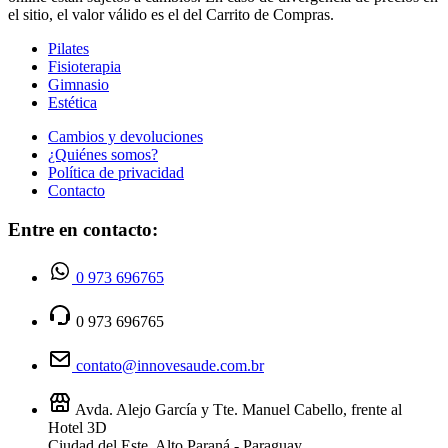
el sitio, el valor válido es el del Carrito de Compras.
Pilates
Fisioterapia
Gimnasio
Estética
Cambios y devoluciones
¿Quiénes somos?
Política de privacidad
Contacto
Entre en contacto:
0 973 696765
0 973 696765
contato@innovesaude.com.br
Avda. Alejo García y Tte. Manuel Cabello, frente al
Hotel 3D
Ciudad del Este, Alto Paraná - Paraguay