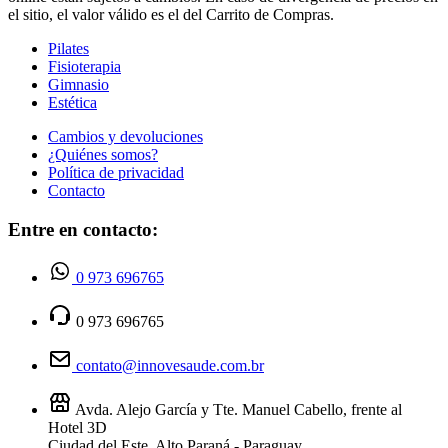
el sitio, el valor válido es el del Carrito de Compras.
Pilates
Fisioterapia
Gimnasio
Estética
Cambios y devoluciones
¿Quiénes somos?
Política de privacidad
Contacto
Entre en contacto:
0 973 696765
0 973 696765
contato@innovesaude.com.br
Avda. Alejo García y Tte. Manuel Cabello, frente al
Hotel 3D
Ciudad del Este, Alto Paraná - Paraguay