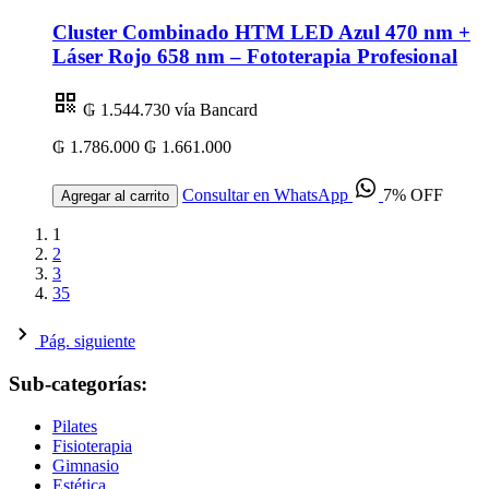
Cluster Combinado HTM LED Azul 470 nm +
Láser Rojo 658 nm – Fototerapia Profesional
₲ 1.544.730
vía Bancard
₲ 1.786.000
₲ 1.661.000
Consultar en WhatsApp
7% OFF
Agregar al carrito
1
2
3
35
Pág. siguiente
Sub-categorías:
Pilates
Fisioterapia
Gimnasio
Estética