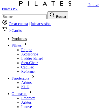
Innove
Pilates PY
Buscar
Crear cuenta
|
Iniciar sesión
0
Carrito
Productos
Pilates
Equipo
Accesorios
Ladder-Barrel
Step-Chair
Cadillac
Reformer
Fisioterapia
Arktus
KLD
Gimnasio
Embreex
Arktus
Innove