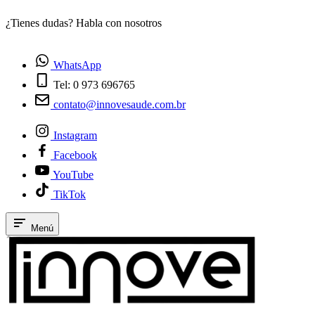
¿Tienes dudas? Habla con nosotros
E
WhatsApp
Tel: 0 973 696765
contato@innovesaude.com.br
Instagram
Facebook
YouTube
TikTok
Menú