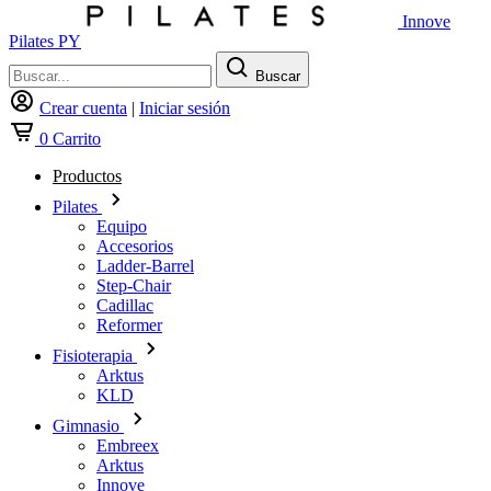
Innove
Pilates PY
Buscar
Crear cuenta
|
Iniciar sesión
0
Carrito
Productos
Pilates
Equipo
Accesorios
Ladder-Barrel
Step-Chair
Cadillac
Reformer
Fisioterapia
Arktus
KLD
Gimnasio
Embreex
Arktus
Innove