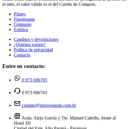
el sitio, el valor válido es el del Carrito de Compras.
Pilates
Fisioterapia
Gimnasio
Estética
Cambios y devoluciones
¿Quiénes somos?
Política de privacidad
Contacto
Entre en contacto:
0 973 696765
0 973 696765
contato@innovesaude.com.br
Avda. Alejo García y Tte. Manuel Cabello, frente al
Hotel 3D
Ciudad del Este, Alto Paraná - Paraguay