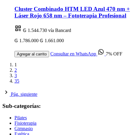
Cluster Combinado HTM LED Azul 470 nm +
Láser Rojo 658 nm – Fototerapia Profesional
₲ 1.544.730
vía Bancard
₲ 1.786.000
₲ 1.661.000
Consultar en WhatsApp
7% OFF
Agregar al carrito
1
2
3
35
Pág. siguiente
Sub-categorías:
Pilates
Fisioterapia
Gimnasio
Estética