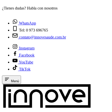
¿Tienes dudas? Habla con nosotros
E
WhatsApp
Tel: 0 973 696765
contato@innovesaude.com.br
Instagram
Facebook
YouTube
TikTok
Menú