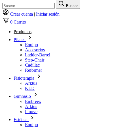
Buscar
Crear cuenta
|
Iniciar sesión
0
Carrito
Productos
Pilates
Equipo
Accesorios
Ladder-Barrel
Step-Chair
Cadillac
Reformer
Fisioterapia
Arktus
KLD
Gimnasio
Embreex
Arktus
Innove
Estética
Equipo