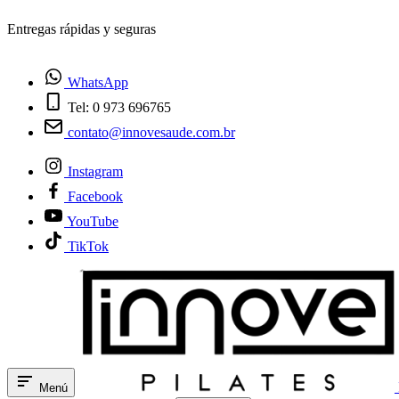
¿Tienes dudas? Habla con nosotros
WhatsApp
Tel: 0 973 696765
contato@innovesaude.com.br
Instagram
Facebook
YouTube
TikTok
Menú