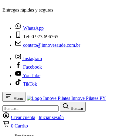
¿Tienes dudas? Habla con nosotros
WhatsApp
Tel: 0 973 696765
contato@innovesaude.com.br
Instagram
Facebook
YouTube
TikTok
Innove Pilates PY
Menú
Buscar
Crear cuenta
|
Iniciar sesión
0
Carrito