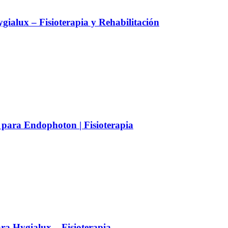
alux – Fisioterapia y Rehabilitación
 para Endophoton | Fisioterapia
a Hygialux – Fisioterapia