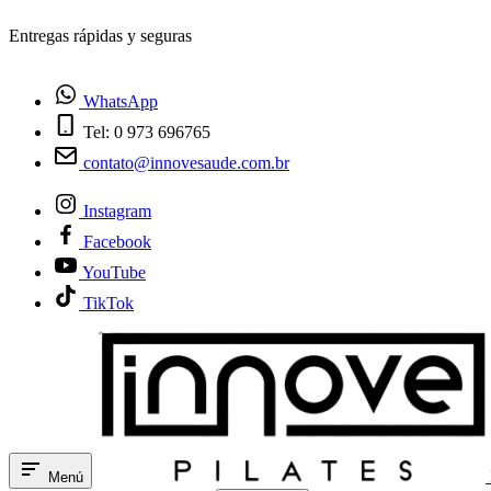
¿Tienes dudas? Habla con nosotros
WhatsApp
Tel: 0 973 696765
contato@innovesaude.com.br
Instagram
Facebook
YouTube
TikTok
Menú