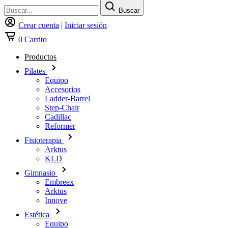
Buscar
Crear cuenta
|
Iniciar sesión
0
Carrito
Productos
Pilates
Equipo
Accesorios
Ladder-Barrel
Step-Chair
Cadillac
Reformer
Fisioterapia
Arktus
KLD
Gimnasio
Embreex
Arktus
Innove
Estética
Equipo