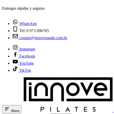
¿Tienes dudas? Habla con nosotros
WhatsApp
Tel: 0 973 696765
contato@innovesaude.com.br
Instagram
Facebook
YouTube
TikTok
Menú