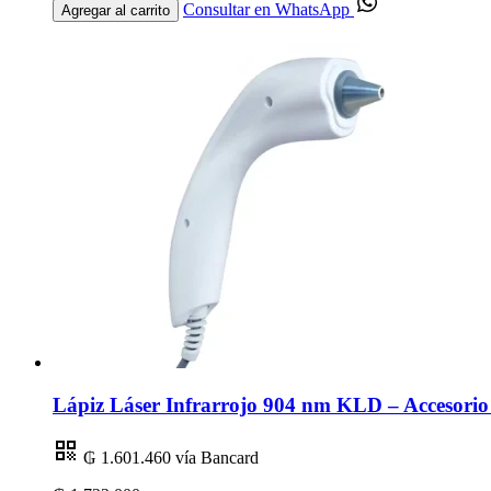
Consultar en WhatsApp
Agregar al carrito
Lápiz Láser Infrarrojo 904 nm KLD – Accesorio
₲ 1.601.460
vía Bancard