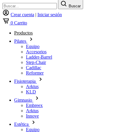
Buscar
Crear cuenta
|
Iniciar sesión
0
Carrito
Productos
Pilates
Equipo
Accesorios
Ladder-Barrel
Step-Chair
Cadillac
Reformer
Fisioterapia
Arktus
KLD
Gimnasio
Embreex
Arktus
Innove
Estética
Equipo