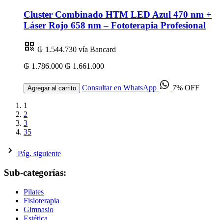
Cluster Combinado HTM LED Azul 470 nm +
Láser Rojo 658 nm – Fototerapia Profesional
₲ 1.544.730
vía Bancard
₲ 1.786.000
₲ 1.661.000
Consultar en WhatsApp
7% OFF
Agregar al carrito
1
2
3
35
Pág. siguiente
Sub-categorías:
Pilates
Fisioterapia
Gimnasio
Estética