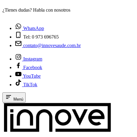
¿Tienes dudas? Habla con nosotros
E
WhatsApp
Tel: 0 973 696765
contato@innovesaude.com.br
Instagram
Facebook
YouTube
TikTok
Menú