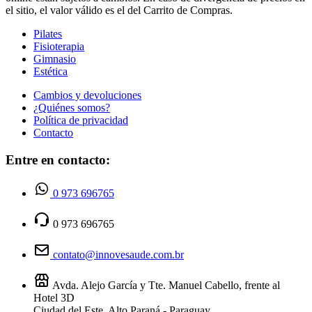
el sitio, el valor válido es el del Carrito de Compras.
Pilates
Fisioterapia
Gimnasio
Estética
Cambios y devoluciones
¿Quiénes somos?
Política de privacidad
Contacto
Entre en contacto:
0 973 696765
0 973 696765
contato@innovesaude.com.br
Avda. Alejo García y Tte. Manuel Cabello, frente al
Hotel 3D
Ciudad del Este, Alto Paraná - Paraguay