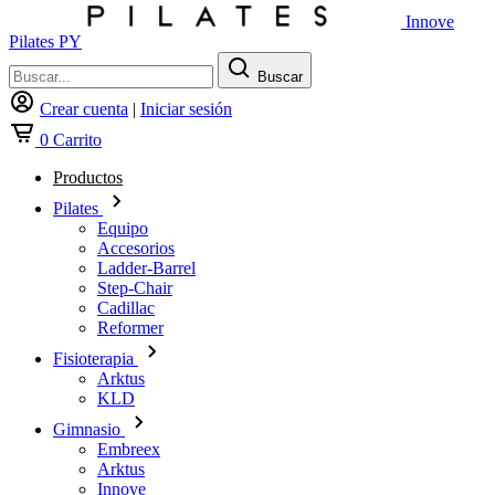
Innove
Pilates PY
Buscar
Crear cuenta
|
Iniciar sesión
0
Carrito
Productos
Pilates
Equipo
Accesorios
Ladder-Barrel
Step-Chair
Cadillac
Reformer
Fisioterapia
Arktus
KLD
Gimnasio
Embreex
Arktus
Innove