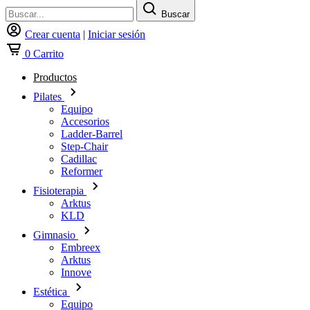
Buscar
Crear cuenta
|
Iniciar sesión
0
Carrito
Productos
Pilates
Equipo
Accesorios
Ladder-Barrel
Step-Chair
Cadillac
Reformer
Fisioterapia
Arktus
KLD
Gimnasio
Embreex
Arktus
Innove
Estética
Equipo