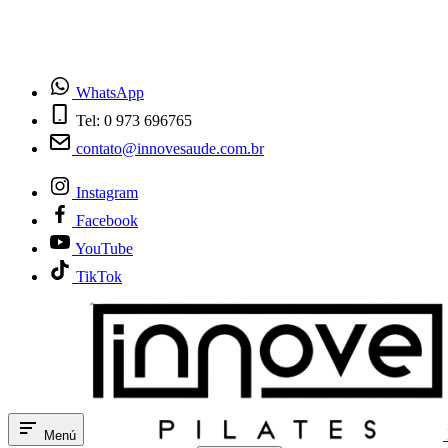
¿Tienes dudas? Habla con nosotros
WhatsApp
Tel: 0 973 696765
contato@innovesaude.com.br
Instagram
Facebook
YouTube
TikTok
Menú