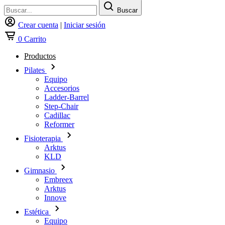
Buscar
Crear cuenta
|
Iniciar sesión
0
Carrito
Productos
Pilates
Equipo
Accesorios
Ladder-Barrel
Step-Chair
Cadillac
Reformer
Fisioterapia
Arktus
KLD
Gimnasio
Embreex
Arktus
Innove
Estética
Equipo