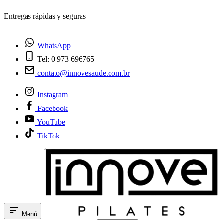
¿Tienes dudas? Habla con nosotros
WhatsApp
Tel: 0 973 696765
contato@innovesaude.com.br
Instagram
Facebook
YouTube
TikTok
Menú