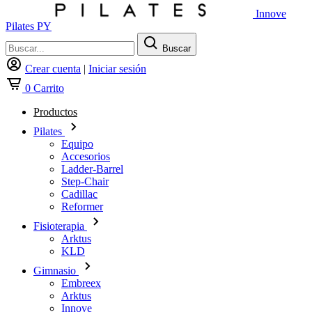
Innove
Pilates PY
Buscar
Crear cuenta
|
Iniciar sesión
0
Carrito
Productos
Pilates
Equipo
Accesorios
Ladder-Barrel
Step-Chair
Cadillac
Reformer
Fisioterapia
Arktus
KLD
Gimnasio
Embreex
Arktus
Innove