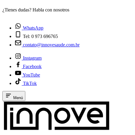
¿Tienes dudas? Habla con nosotros
E
WhatsApp
Tel: 0 973 696765
contato@innovesaude.com.br
Instagram
Facebook
YouTube
TikTok
Menú