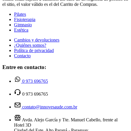
el sitio, el valor válido es el del Carrito de Compras.
Pilates
Fisioterapia
Gimnasio
Estética
Cambios y devoluciones
¿Quiénes somos?
Política de privacidad
Contacto
Entre en contacto:
0 973 696765
0 973 696765
contato@innovesaude.com.br
Avda. Alejo García y Tte. Manuel Cabello, frente al
Hotel 3D
Ciudad del Este, Alto Paraná - Paraguay