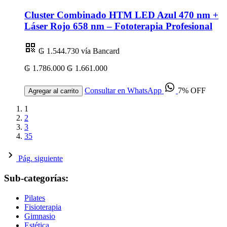
Cluster Combinado HTM LED Azul 470 nm +
Láser Rojo 658 nm – Fototerapia Profesional
₲ 1.544.730
vía Bancard
₲ 1.786.000
₲ 1.661.000
Consultar en WhatsApp
7% OFF
Agregar al carrito
1
2
3
35
Pág. siguiente
Sub-categorías:
Pilates
Fisioterapia
Gimnasio
Estética