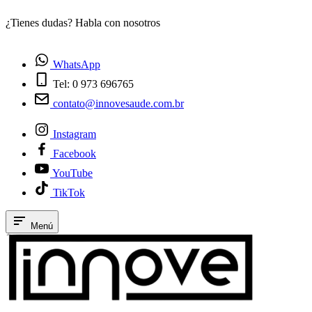
¿Tienes dudas? Habla con nosotros
E
WhatsApp
Tel: 0 973 696765
contato@innovesaude.com.br
Instagram
Facebook
YouTube
TikTok
Menú