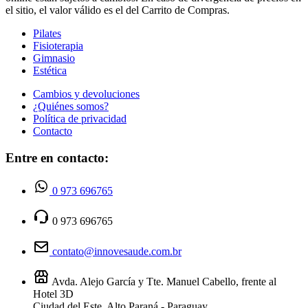
el sitio, el valor válido es el del Carrito de Compras.
Pilates
Fisioterapia
Gimnasio
Estética
Cambios y devoluciones
¿Quiénes somos?
Política de privacidad
Contacto
Entre en contacto:
0 973 696765
0 973 696765
contato@innovesaude.com.br
Avda. Alejo García y Tte. Manuel Cabello, frente al
Hotel 3D
Ciudad del Este, Alto Paraná - Paraguay