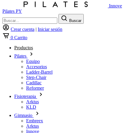
Innove
Pilates PY
Buscar
Crear cuenta
|
Iniciar sesión
0
Carrito
Productos
Pilates
Equipo
Accesorios
Ladder-Barrel
Step-Chair
Cadillac
Reformer
Fisioterapia
Arktus
KLD
Gimnasio
Embreex
Arktus
Innove