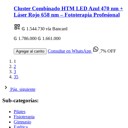
Cluster Combinado HTM LED Azul 470 nm +
Láser Rojo 658 nm – Fototerapia Profesional
₲ 1.544.730
vía Bancard
₲ 1.786.000
₲ 1.661.000
Consultar en WhatsApp
7% OFF
Agregar al carrito
1
2
3
35
Pág. siguiente
Sub-categorías:
Pilates
Fisioterapia
Gimnasio
Estética