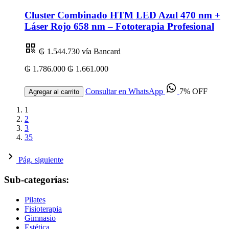
Cluster Combinado HTM LED Azul 470 nm +
Láser Rojo 658 nm – Fototerapia Profesional
₲ 1.544.730
vía Bancard
₲ 1.786.000
₲ 1.661.000
Consultar en WhatsApp
7% OFF
Agregar al carrito
1
2
3
35
Pág. siguiente
Sub-categorías:
Pilates
Fisioterapia
Gimnasio
Estética