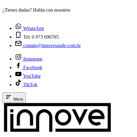
¿Tienes dudas? Habla con nosotros
E
WhatsApp
Tel: 0 973 696765
contato@innovesaude.com.br
Instagram
Facebook
YouTube
TikTok
Menú