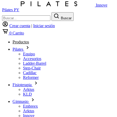
Innove
Pilates PY
Buscar
Crear cuenta
|
Iniciar sesión
0
Carrito
Productos
Pilates
Equipo
Accesorios
Ladder-Barrel
Step-Chair
Cadillac
Reformer
Fisioterapia
Arktus
KLD
Gimnasio
Embreex
Arktus
Innove