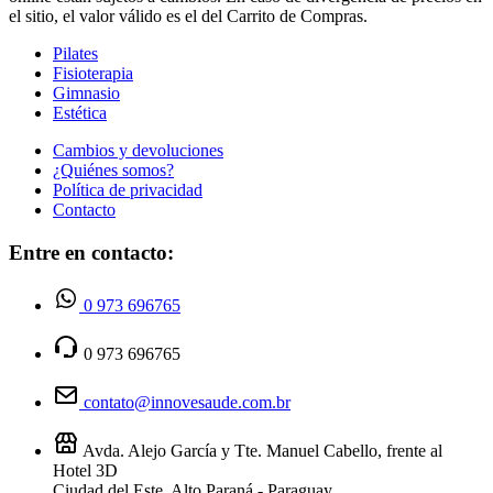
el sitio, el valor válido es el del Carrito de Compras.
Pilates
Fisioterapia
Gimnasio
Estética
Cambios y devoluciones
¿Quiénes somos?
Política de privacidad
Contacto
Entre en contacto:
0 973 696765
0 973 696765
contato@innovesaude.com.br
Avda. Alejo García y Tte. Manuel Cabello, frente al
Hotel 3D
Ciudad del Este, Alto Paraná - Paraguay