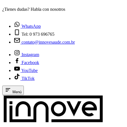
¿Tienes dudas? Habla con nosotros
E
WhatsApp
Tel: 0 973 696765
contato@innovesaude.com.br
Instagram
Facebook
YouTube
TikTok
Menú