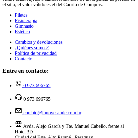
el sitio, el valor válido es el del Carrito de Compras.
Pilates
Fisioterapia
Gimnasio
Estética
Cambios y devoluciones
¿Quiénes somos?
Política de privacidad
Contacto
Entre en contacto:
0 973 696765
0 973 696765
contato@innovesaude.com.br
Avda. Alejo García y Tte. Manuel Cabello, frente al
Hotel 3D
Ciudad del Este, Alto Paraná - Paraguay