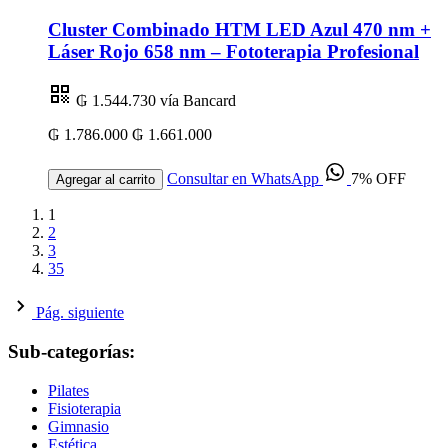
Cluster Combinado HTM LED Azul 470 nm +
Láser Rojo 658 nm – Fototerapia Profesional
₲ 1.544.730
vía Bancard
₲ 1.786.000
₲ 1.661.000
Consultar en WhatsApp
7% OFF
Agregar al carrito
1
2
3
35
Pág. siguiente
Sub-categorías:
Pilates
Fisioterapia
Gimnasio
Estética