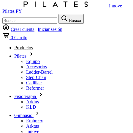
Innove
Pilates PY
Buscar
Crear cuenta
|
Iniciar sesión
0
Carrito
Productos
Pilates
Equipo
Accesorios
Ladder-Barrel
Step-Chair
Cadillac
Reformer
Fisioterapia
Arktus
KLD
Gimnasio
Embreex
Arktus
Innove