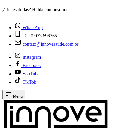
¿Tienes dudas? Habla con nosotros
E
WhatsApp
Tel: 0 973 696765
contato@innovesaude.com.br
Instagram
Facebook
YouTube
TikTok
Menú