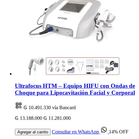
Ultrafocus HTM – Equipo HIFU con Ondas de
Choque para Lipocavitación Facial y Corporal
₲ 10.491.330
vía Bancard
₲ 13.188.000
₲ 11.281.000
Consultar en WhatsApp
14% OFF
Agregar al carrito