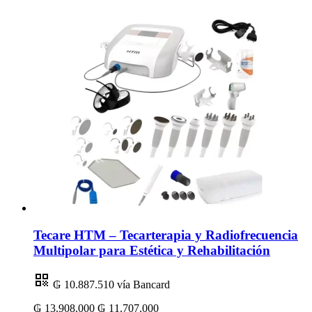
Tecare HTM – Tecarterapia y Radiofrecuencia
Multipolar para Estética y Rehabilitación
₲ 10.887.510
vía Bancard
₲ 13.908.000
₲ 11.707.000