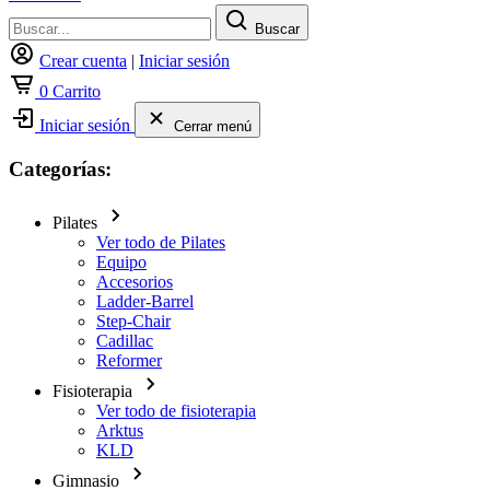
Buscar
Crear cuenta
|
Iniciar sesión
0
Carrito
Iniciar sesión
Cerrar menú
Categorías:
Pilates
Ver todo de Pilates
Equipo
Accesorios
Ladder-Barrel
Step-Chair
Cadillac
Reformer
Fisioterapia
Ver todo de fisioterapia
Arktus
KLD
Gimnasio