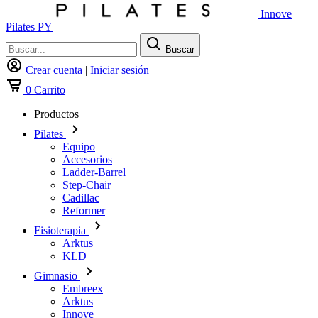
Innove
Pilates PY
Buscar
Crear cuenta
|
Iniciar sesión
0
Carrito
Productos
Pilates
Equipo
Accesorios
Ladder-Barrel
Step-Chair
Cadillac
Reformer
Fisioterapia
Arktus
KLD
Gimnasio
Embreex
Arktus
Innove