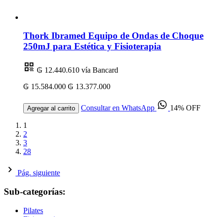
Thork Ibramed Equipo de Ondas de Choque
250mJ para Estética y Fisioterapia
₲ 12.440.610
vía Bancard
₲ 15.584.000
₲ 13.377.000
Consultar en WhatsApp
14% OFF
Agregar al carrito
1
2
3
28
Pág. siguiente
Sub-categorías:
Pilates