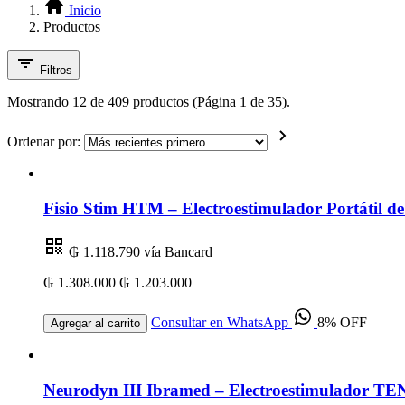
Inicio
Productos
Filtros
Mostrando 12 de 409 productos (Página 1 de 35).
Ordenar por:
Fisio Stim HTM – Electroestimulador Portátil 
₲ 1.118.790
vía Bancard
₲ 1.308.000
₲ 1.203.000
Consultar en WhatsApp
8% OFF
Agregar al carrito
Neurodyn III Ibramed – Electroestimulador TEN