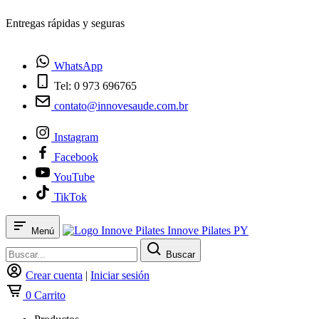
¿Tienes dudas? Habla con nosotros
WhatsApp
Tel: 0 973 696765
contato@innovesaude.com.br
Instagram
Facebook
YouTube
TikTok
Innove Pilates PY
Menú
Buscar
Crear cuenta
|
Iniciar sesión
0
Carrito