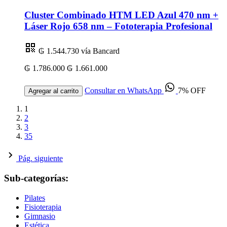
Cluster Combinado HTM LED Azul 470 nm +
Láser Rojo 658 nm – Fototerapia Profesional
₲ 1.544.730
vía Bancard
₲ 1.786.000
₲ 1.661.000
Consultar en WhatsApp
7% OFF
Agregar al carrito
1
2
3
35
Pág. siguiente
Sub-categorías:
Pilates
Fisioterapia
Gimnasio
Estética