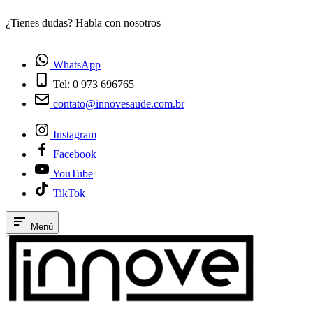
¿Tienes dudas? Habla con nosotros
E
WhatsApp
Tel: 0 973 696765
contato@innovesaude.com.br
Instagram
Facebook
YouTube
TikTok
Menú