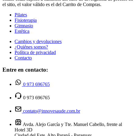
el sitio, el valor válido es el del Carrito de Compras.
Pilates
Fisioterapia
Gimnasio
Estética
Cambios y devoluciones
¿Quiénes somos?
Política de privacidad
Contacto
Entre en contacto:
0 973 696765
0 973 696765
contato@innovesaude.com.br
Avda. Alejo García y Tte. Manuel Cabello, frente al
Hotel 3D
Ciudad del Este, Alto Paraná - Paraguay