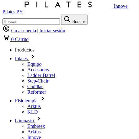
Innove
Pilates PY
Buscar
Crear cuenta
|
Iniciar sesión
0
Carrito
Productos
Pilates
Equipo
Accesorios
Ladder-Barrel
Step-Chair
Cadillac
Reformer
Fisioterapia
Arktus
KLD
Gimnasio
Embreex
Arktus
Innove