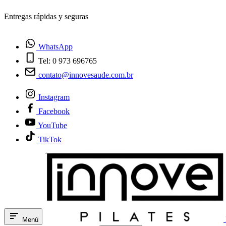
¿Tienes dudas? Habla con nosotros
WhatsApp
Tel: 0 973 696765
contato@innovesaude.com.br
Instagram
Facebook
YouTube
TikTok
Menú