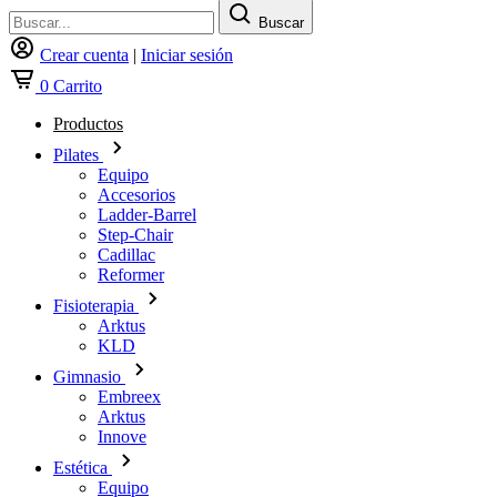
Buscar
Crear cuenta
|
Iniciar sesión
0
Carrito
Productos
Pilates
Equipo
Accesorios
Ladder-Barrel
Step-Chair
Cadillac
Reformer
Fisioterapia
Arktus
KLD
Gimnasio
Embreex
Arktus
Innove
Estética
Equipo