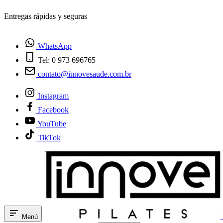
¿Tienes dudas? Habla con nosotros
WhatsApp
Tel: 0 973 696765
contato@innovesaude.com.br
Instagram
Facebook
YouTube
TikTok
Menú