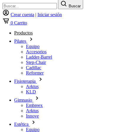
Buscar
Crear cuenta
|
Iniciar sesión
0
Carrito
Productos
Pilates
Equipo
Accesorios
Ladder-Barrel
Step-Chair
Cadillac
Reformer
Fisioterapia
Arktus
KLD
Gimnasio
Embreex
Arktus
Innove
Estética
Equipo