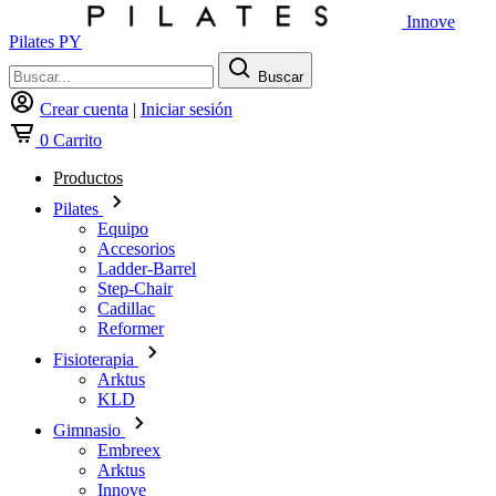
Innove
Pilates PY
Buscar
Crear cuenta
|
Iniciar sesión
0
Carrito
Productos
Pilates
Equipo
Accesorios
Ladder-Barrel
Step-Chair
Cadillac
Reformer
Fisioterapia
Arktus
KLD
Gimnasio
Embreex
Arktus
Innove