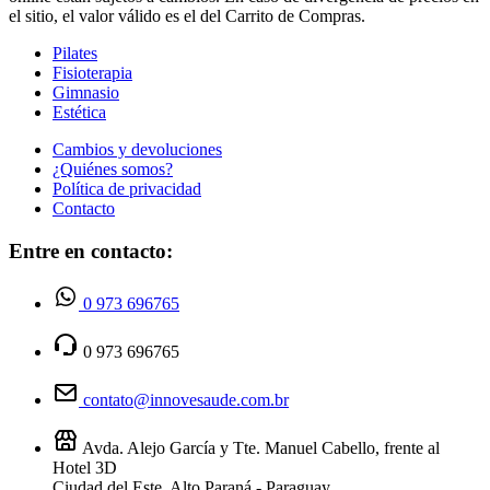
el sitio, el valor válido es el del Carrito de Compras.
Pilates
Fisioterapia
Gimnasio
Estética
Cambios y devoluciones
¿Quiénes somos?
Política de privacidad
Contacto
Entre en contacto:
0 973 696765
0 973 696765
contato@innovesaude.com.br
Avda. Alejo García y Tte. Manuel Cabello, frente al
Hotel 3D
Ciudad del Este, Alto Paraná - Paraguay