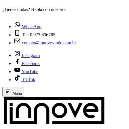
¿Tienes dudas? Habla con nosotros
E
WhatsApp
Tel: 0 973 696765
contato@innovesaude.com.br
Instagram
Facebook
YouTube
TikTok
Menú