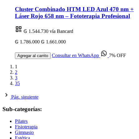
Cluster Combinado HTM LED Azul 470 nm +
Láser Rojo 658 nm – Fototerapia Profesional
₲ 1.544.730
vía Bancard
₲ 1.786.000
₲ 1.661.000
Consultar en WhatsApp
7% OFF
Agregar al carrito
1
2
3
35
Pág. siguiente
Sub-categorías:
Pilates
Fisioterapia
Gimnasio
Estética