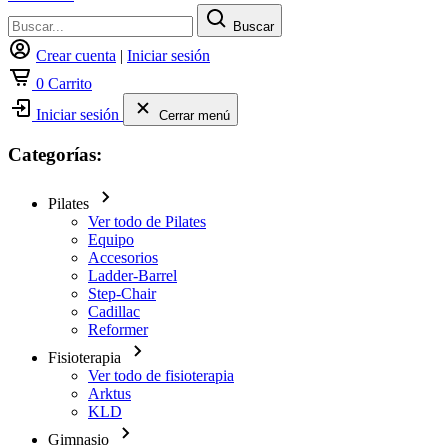
Buscar
Crear cuenta
|
Iniciar sesión
0
Carrito
Iniciar sesión
Cerrar menú
Categorías:
Pilates
Ver todo de Pilates
Equipo
Accesorios
Ladder-Barrel
Step-Chair
Cadillac
Reformer
Fisioterapia
Ver todo de fisioterapia
Arktus
KLD
Gimnasio