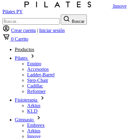
Innove
Pilates PY
Buscar
Crear cuenta
|
Iniciar sesión
0
Carrito
Productos
Pilates
Equipo
Accesorios
Ladder-Barrel
Step-Chair
Cadillac
Reformer
Fisioterapia
Arktus
KLD
Gimnasio
Embreex
Arktus
Innove