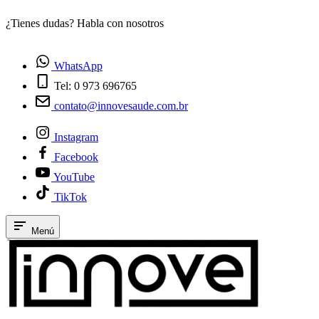
¿Tienes dudas? Habla con nosotros
E
WhatsApp
Tel: 0 973 696765
contato@innovesaude.com.br
Instagram
Facebook
YouTube
TikTok
Menú