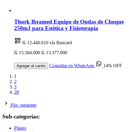
Thork Ibramed Equipo de Ondas de Choque
250mJ para Estética y Fisioterapia
₲ 12.440.610
vía Bancard
₲ 15.584.000
₲ 13.377.000
Consultar en WhatsApp
14% OFF
Agregar al carrito
1
2
3
28
Pág. siguiente
Sub-categorías:
Pilates