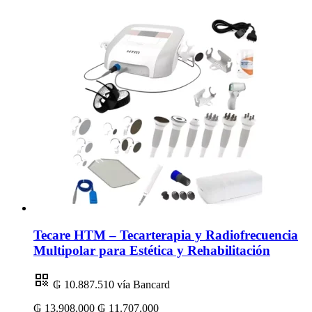
Tecare HTM – Tecarterapia y Radiofrecuencia
Multipolar para Estética y Rehabilitación
₲ 10.887.510
vía Bancard
₲ 13.908.000
₲ 11.707.000