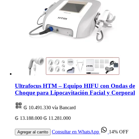
Ultrafocus HTM – Equipo HIFU con Ondas de
Choque para Lipocavitación Facial y Corporal
₲ 10.491.330
vía Bancard
₲ 13.188.000
₲ 11.281.000
Consultar en WhatsApp
14% OFF
Agregar al carrito