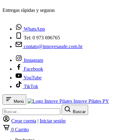
¿Tienes dudas? Habla con nosotros
WhatsApp
Tel: 0 973 696765
contato@innovesaude.com.br
Instagram
Facebook
YouTube
TikTok
Innove Pilates PY
Menú
Buscar
Crear cuenta
|
Iniciar sesión
0
Carrito