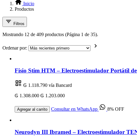
Inicio
Productos
Filtros
Mostrando 12 de 409 productos (Página 1 de 35).
Ordenar por:
Fisio Stim HTM – Electroestimulador Portátil 
₲ 1.118.790
vía Bancard
₲ 1.308.000
₲ 1.203.000
Consultar en WhatsApp
8% OFF
Agregar al carrito
Neurodyn III Ibramed – Electroestimulador TEN