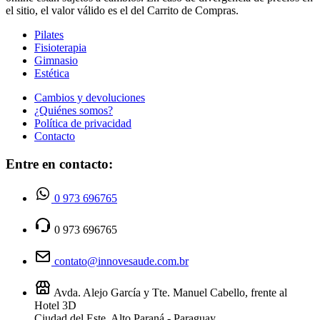
el sitio, el valor válido es el del Carrito de Compras.
Pilates
Fisioterapia
Gimnasio
Estética
Cambios y devoluciones
¿Quiénes somos?
Política de privacidad
Contacto
Entre en contacto:
0 973 696765
0 973 696765
contato@innovesaude.com.br
Avda. Alejo García y Tte. Manuel Cabello, frente al
Hotel 3D
Ciudad del Este, Alto Paraná - Paraguay