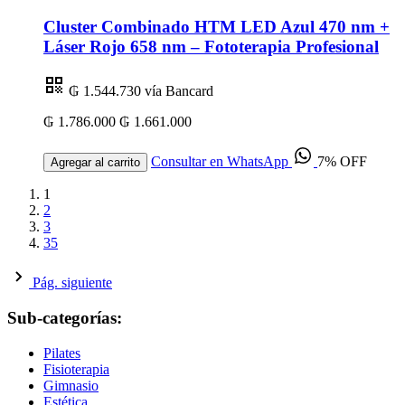
Cluster Combinado HTM LED Azul 470 nm +
Láser Rojo 658 nm – Fototerapia Profesional
₲ 1.544.730
vía Bancard
₲ 1.786.000
₲ 1.661.000
Consultar en WhatsApp
7% OFF
Agregar al carrito
1
2
3
35
Pág. siguiente
Sub-categorías:
Pilates
Fisioterapia
Gimnasio
Estética