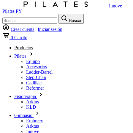
Innove
Pilates PY
Buscar
Crear cuenta
|
Iniciar sesión
0
Carrito
Productos
Pilates
Equipo
Accesorios
Ladder-Barrel
Step-Chair
Cadillac
Reformer
Fisioterapia
Arktus
KLD
Gimnasio
Embreex
Arktus
Innove