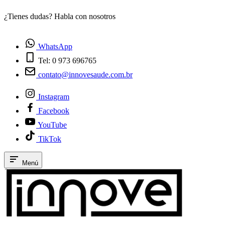
¿Tienes dudas? Habla con nosotros
E
WhatsApp
Tel: 0 973 696765
contato@innovesaude.com.br
Instagram
Facebook
YouTube
TikTok
Menú