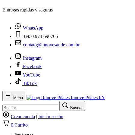
Entregas rápidas y seguras
WhatsApp
Tel: 0 973 696765
contato@innovesaude.com.br
Instagram
Facebook
YouTube
TikTok
Innove Pilates PY
Menú
Buscar
Crear cuenta
|
Iniciar sesión
0
Carrito