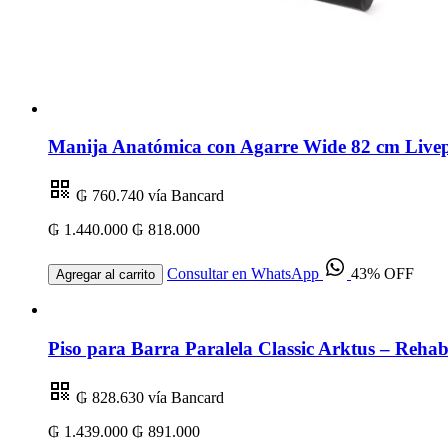
Manija Anatómica con Agarre Wide 82 cm Livep
₲ 760.740
vía Bancard
₲ 1.440.000
₲ 818.000
Consultar en WhatsApp
43% OFF
Agregar al carrito
Piso para Barra Paralela Classic Arktus – Rehabi
₲ 828.630
vía Bancard
₲ 1.439.000
₲ 891.000