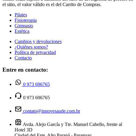
el sitio, el valor válido es el del Carrito de Compras.
Pilates
Fisioterapia
Gimnasio
Estética
Cambios y devoluciones
¿Quiénes somos?
Política de privacidad
Contacto
Entre en contacto:
0 973 696765
0 973 696765
contato@innovesaude.com.br
Avda. Alejo García y Tte. Manuel Cabello, frente al
Hotel 3D
Ciudad del Este, Alto Paraná - Paraguay