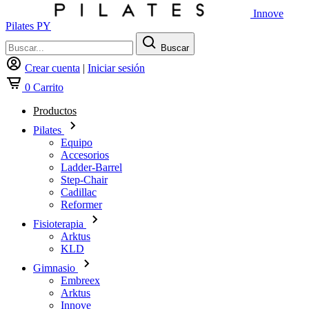
Innove
Pilates PY
Buscar
Crear cuenta
|
Iniciar sesión
0
Carrito
Productos
Pilates
Equipo
Accesorios
Ladder-Barrel
Step-Chair
Cadillac
Reformer
Fisioterapia
Arktus
KLD
Gimnasio
Embreex
Arktus
Innove