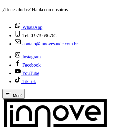
¿Tienes dudas? Habla con nosotros
E
WhatsApp
Tel: 0 973 696765
contato@innovesaude.com.br
Instagram
Facebook
YouTube
TikTok
Menú