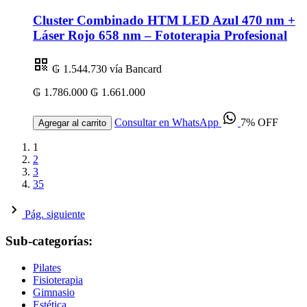
Cluster Combinado HTM LED Azul 470 nm +
Láser Rojo 658 nm – Fototerapia Profesional
₲ 1.544.730
vía Bancard
₲ 1.786.000
₲ 1.661.000
Consultar en WhatsApp
7% OFF
Agregar al carrito
1
2
3
35
Pág. siguiente
Sub-categorías:
Pilates
Fisioterapia
Gimnasio
Estética