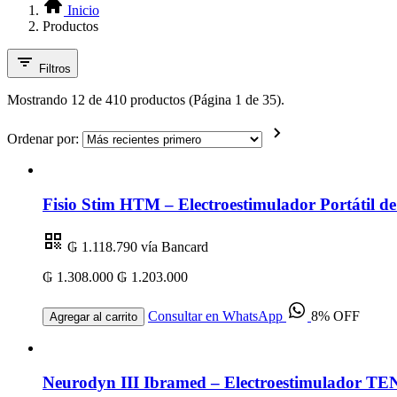
Inicio
Productos
Filtros
Mostrando 12 de 410 productos (Página 1 de 35).
Ordenar por:
Fisio Stim HTM – Electroestimulador Portátil 
₲ 1.118.790
vía Bancard
₲ 1.308.000
₲ 1.203.000
Consultar en WhatsApp
8% OFF
Agregar al carrito
Neurodyn III Ibramed – Electroestimulador TEN