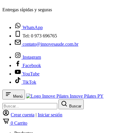
¿Tienes dudas? Habla con nosotros
WhatsApp
Tel: 0 973 696765
contato@innovesaude.com.br
Instagram
Facebook
YouTube
TikTok
Innove Pilates PY
Menú
Buscar
Crear cuenta
|
Iniciar sesión
0
Carrito