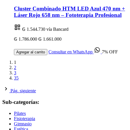
Cluster Combinado HTM LED Azul 470 nm +
Láser Rojo 658 nm – Fototerapia Profesional
₲ 1.544.730
vía Bancard
₲ 1.786.000
₲ 1.661.000
Consultar en WhatsApp
7% OFF
Agregar al carrito
1
2
3
35
Pág. siguiente
Sub-categorías:
Pilates
Fisioterapia
Gimnasio
Estética