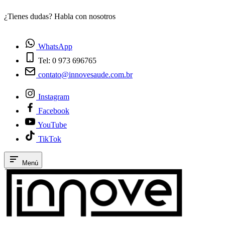
¿Tienes dudas? Habla con nosotros
E
WhatsApp
Tel: 0 973 696765
contato@innovesaude.com.br
Instagram
Facebook
YouTube
TikTok
Menú