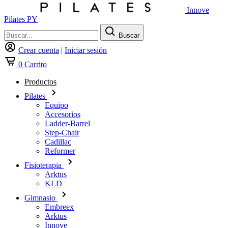
Innove
Pilates PY
Buscar
Crear cuenta
|
Iniciar sesión
0
Carrito
Productos
Pilates
Equipo
Accesorios
Ladder-Barrel
Step-Chair
Cadillac
Reformer
Fisioterapia
Arktus
KLD
Gimnasio
Embreex
Arktus
Innove