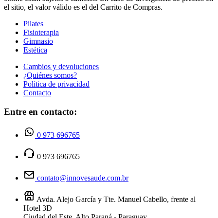
el sitio, el valor válido es el del Carrito de Compras.
Pilates
Fisioterapia
Gimnasio
Estética
Cambios y devoluciones
¿Quiénes somos?
Política de privacidad
Contacto
Entre en contacto:
0 973 696765
0 973 696765
contato@innovesaude.com.br
Avda. Alejo García y Tte. Manuel Cabello, frente al
Hotel 3D
Ciudad del Este, Alto Paraná - Paraguay