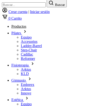
Buscar
Crear cuenta
|
Iniciar sesión
0
Carrito
Productos
Pilates
Equipo
Accesorios
Ladder-Barrel
Step-Chair
Cadillac
Reformer
Fisioterapia
Arktus
KLD
Gimnasio
Embreex
Arktus
Innove
Estética
Equipo