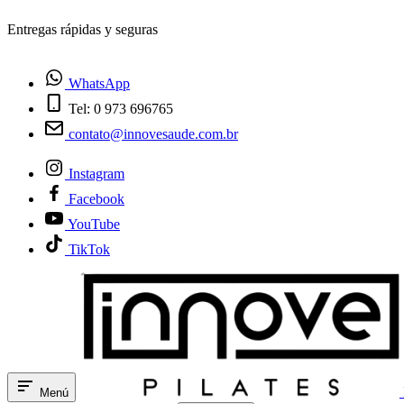
¿Tienes dudas? Habla con nosotros
WhatsApp
Tel: 0 973 696765
contato@innovesaude.com.br
Instagram
Facebook
YouTube
TikTok
Menú