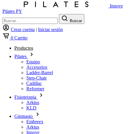
Innove
Pilates PY
Buscar
Crear cuenta
|
Iniciar sesión
0
Carrito
Productos
Pilates
Equipo
Accesorios
Ladder-Barrel
Step-Chair
Cadillac
Reformer
Fisioterapia
Arktus
KLD
Gimnasio
Embreex
Arktus
Innove