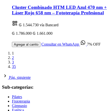
Cluster Combinado HTM LED Azul 470 nm +
Láser Rojo 658 nm – Fototerapia Profesional
₲ 1.544.730
vía Bancard
₲ 1.786.000
₲ 1.661.000
Consultar en WhatsApp
7% OFF
Agregar al carrito
1
2
3
35
Pág. siguiente
Sub-categorías:
Pilates
Fisioterapia
Gimnasio
Estética