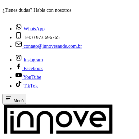
¿Tienes dudas? Habla con nosotros
E
WhatsApp
Tel: 0 973 696765
contato@innovesaude.com.br
Instagram
Facebook
YouTube
TikTok
Menú