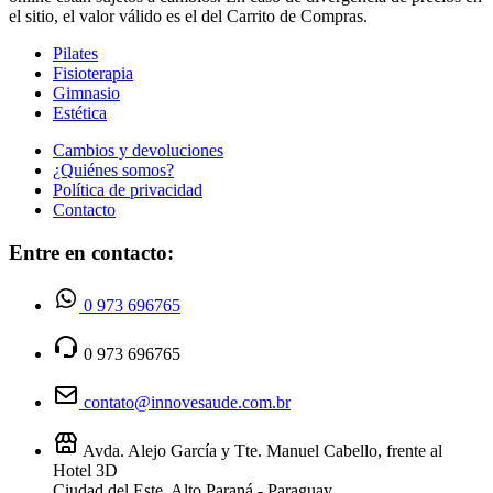
el sitio, el valor válido es el del Carrito de Compras.
Pilates
Fisioterapia
Gimnasio
Estética
Cambios y devoluciones
¿Quiénes somos?
Política de privacidad
Contacto
Entre en contacto:
0 973 696765
0 973 696765
contato@innovesaude.com.br
Avda. Alejo García y Tte. Manuel Cabello, frente al
Hotel 3D
Ciudad del Este, Alto Paraná - Paraguay