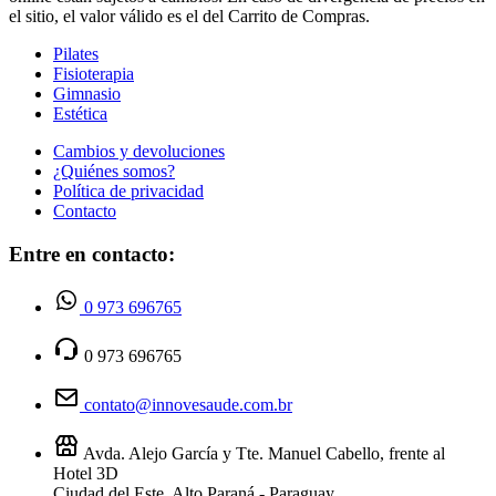
el sitio, el valor válido es el del Carrito de Compras.
Pilates
Fisioterapia
Gimnasio
Estética
Cambios y devoluciones
¿Quiénes somos?
Política de privacidad
Contacto
Entre en contacto:
0 973 696765
0 973 696765
contato@innovesaude.com.br
Avda. Alejo García y Tte. Manuel Cabello, frente al
Hotel 3D
Ciudad del Este, Alto Paraná - Paraguay