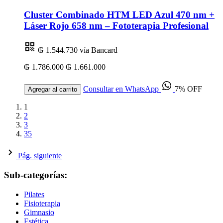
Cluster Combinado HTM LED Azul 470 nm +
Láser Rojo 658 nm – Fototerapia Profesional
₲ 1.544.730
vía Bancard
₲ 1.786.000
₲ 1.661.000
Consultar en WhatsApp
7% OFF
Agregar al carrito
1
2
3
35
Pág. siguiente
Sub-categorías:
Pilates
Fisioterapia
Gimnasio
Estética