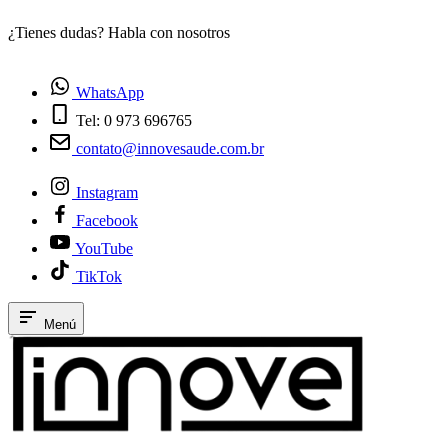
¿Tienes dudas? Habla con nosotros
E
WhatsApp
Tel: 0 973 696765
contato@innovesaude.com.br
Instagram
Facebook
YouTube
TikTok
Menú