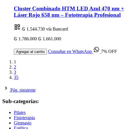
Cluster Combinado HTM LED Azul 470 nm +
Láser Rojo 658 nm – Fototerapia Profesional
₲ 1.544.730
vía Bancard
₲ 1.786.000
₲ 1.661.000
Consultar en WhatsApp
7% OFF
Agregar al carrito
1
2
3
35
Pág. siguiente
Sub-categorías:
Pilates
Fisioterapia
Gimnasio
Estética