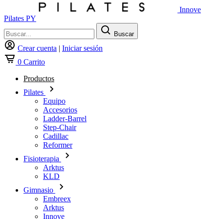
Innove
Pilates PY
Buscar
Crear cuenta
|
Iniciar sesión
0
Carrito
Productos
Pilates
Equipo
Accesorios
Ladder-Barrel
Step-Chair
Cadillac
Reformer
Fisioterapia
Arktus
KLD
Gimnasio
Embreex
Arktus
Innove