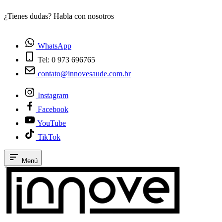
¿Tienes dudas? Habla con nosotros
E
WhatsApp
Tel: 0 973 696765
contato@innovesaude.com.br
Instagram
Facebook
YouTube
TikTok
Menú