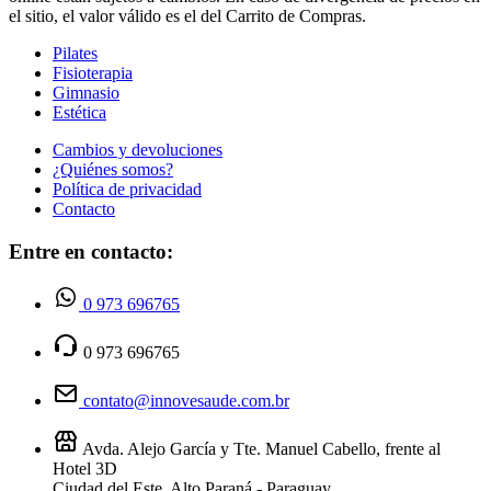
el sitio, el valor válido es el del Carrito de Compras.
Pilates
Fisioterapia
Gimnasio
Estética
Cambios y devoluciones
¿Quiénes somos?
Política de privacidad
Contacto
Entre en contacto:
0 973 696765
0 973 696765
contato@innovesaude.com.br
Avda. Alejo García y Tte. Manuel Cabello, frente al
Hotel 3D
Ciudad del Este, Alto Paraná - Paraguay